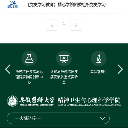
24
【党史学习教育】精心学院团委组织党史学习
2021.05
1
中心
神经精神疾病与心
认知与神经精神疾
实验室预约
理健康协同创新中
病安徽省重点实验
心
室
----友情链接----