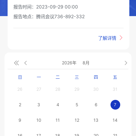
报告时间：2023-09-29 00:00
报告地点：腾讯会议736-892-332
了解详情
08


2026年
8月

2023-09
日
一
二
三
四
五
26
27
28
29
30
31
1
教师心理健康系列讲座（一）：教师心理健康特点
与维护
2
3
4
5
6
7
8
报告人：魏俊娟老师
9
10
11
12
13
14
1
报告时间：2023-09-08 16:30
报告地点：腾讯会议 826-996-08
16
17
18
19
20
21
2