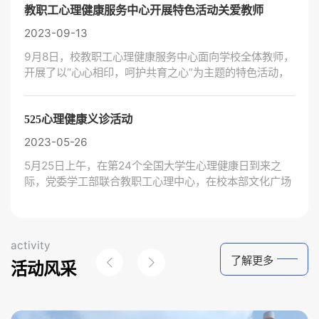
请精神卫生与心理科学学院朱春燕教授、张蕾教授、徐泉
教职工心理健康服务中心开展特色活动关爱教师
博士，合肥四院心理治疗师高超，精神科医生裴杨柳为师
2023-09-13
生们提供心理义诊服务。
9月8日，校教职工心理健康服务中心面向学校全体教师，
开展了以“心心相印，呵护共育之心”为主题的特色活动，
帮助教师学会正确调节情绪，同时增进师生间情谊。
525心理健康义诊活动
2023-05-26
5月25日上午，在第24个全国大学生心理健康日到来之
际，党委学工部联合教职工心理中心，在校本部文化广场
开展5.25心理主题嘉年华活动。中心邀请省精神卫生主治
医师靳红、安医大二附院心理科主治医师李倩倩来校为师
生们提供心理义诊服务，旨在呼吁大家关爱自我、接纳自
我。
activity
了解更多
活动风采