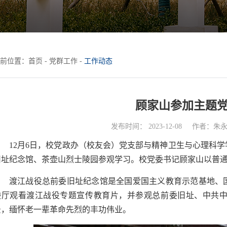
前位置：
首页
-
党群工作
-
工作动态
顾家山参加主题
发布时间： 2023-12-08
作者：朱永
12月6日，校党政办（校友会）党支部与精神卫生与心理科
旧址纪念馆、茶壶山烈士陵园参观学习。校党委书记顾家山以普
渡江战役总前委旧址纪念馆是全国爱国主义教育示范基地、
映厅观看渡江战役专题宣传教育片，并参观总前委旧址、中共
景，缅怀老一辈革命先烈的丰功伟业。