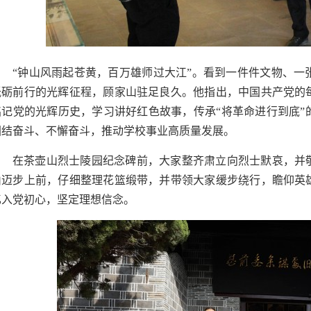
“钟山风雨起苍黄，百万雄师过大江”。看到一件件文物、一
砥砺前行的光辉征程，顾家山驻足良久。他指出，中国共产党的
铭记党的光辉历史，学习讲好红色故事，传承“将革命进行到底”
团结奋斗、不懈奋斗，推动学校事业高质量发展。
在茶壶山烈士陵园纪念碑前，大家整齐肃立向烈士默哀，并
山迈步上前，仔细整理花篮缎带，并带领大家缓步绕行，瞻仰英
忆入党初心，坚定理想信念。