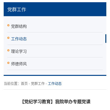
党群工作
党群结构
工作动态
理论学习
师德师风
当前位置：
首页
-
党群工作
-
工作动态
【党纪学习教育】我院举办专题党课