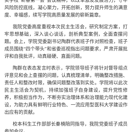
实学校“新春第一会”会议精神，以改革激发发展活力，守牢
风险防控底线，凝心聚力，开拓创新，努力提升师生的满意
度、幸福感，续写学院高质量发展的崭新篇章。
我院党委高度重视本次民主生活会，研究制定方案，打
牢思想基础，深入谈心谈话，剖析典型案例，全面查摆问
题。会上，学院党委副书记陶群代表班子作对照检查，班子
成员围绕“四个带头”和省委巡视指出问题要求，严肃开展批
评和自我批评，动真碰硬、直面问题。
陶群在表态发言时表示，学院领导班子将针对督导组点
评意见和会上查摆的问题，认真梳理清单，明确整改措施、
责任人和整改时限，确保问题整改落到实处。学院将以此次
民主生活会为契机，持续加强班子自身建设，提升党性修
养，积极担当作为，不断夯实治理体系和治理能力现代化建
设，为助力具有鲜明行业特色、一流应用型医科大学建设作
出应有的贡献。
校本科生工作部部长秦楠陪同指导，我院党委班子成员
参加会议。