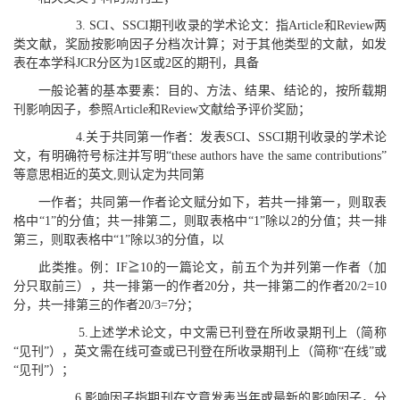
3. SCI、SSCI期刊收录的学术论文：指Article和Review两
类文献，奖励按影响因子分档次计算；对于其他类型的文献，如发
表在本学科JCR分区为1区或2区的期刊，具备
一般论著的基本要素：目的、方法、结果、结论的，按所载期
刊影响因子，参照Article和Review文献给予评价奖励；
4.关于共同第一作者：发表SCI、SSCI期刊收录的学术论
文，有明确符号标注并写明“these authors have the same contributions”
等意思相近的英文,则认定为共同第
一作者；共同第一作者论文赋分如下，若共一排第一，则取表
格中“1”的分值；共一排第二，则取表格中“1”除以2的分值；共一排
第三，则取表格中“1”除以3的分值，以
此类推。例：IF≧10的一篇论文，前五个为并列第一作者（加
分只取前三），共一排第一的作者20分，共一排第二的作者20/2=10
分，共一排第三的作者20/3=7分；
5.上述学术论文，中文需已刊登在所收录期刊上（简称
“见刊”），英文需在线可查或已刊登在所收录期刊上（简称“在线”或
“见刊”）；
6.影响因子指期刊在文章发表当年或最新的影响因子，分