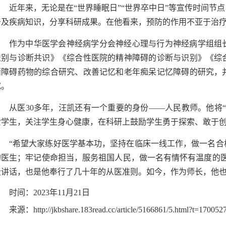
近年来，无论是在“世界睡眠日”“世界卒中日”等宣传时间节
普及疾病知识，分享科研成果。在他看来，预防的作用不亚于治
作为中华医学会神经病学分会神经心理与行为神经病学组组
识别与诊断共识》《综合性医院的精神障碍的诊断与识别》《综
绪障碍药物的综合研究、改善记忆和老年痴呆记忆障碍的研究，
究。
从医30多年，汪凯还有一个重要的身份——人民教师。他将
爱学生，关注学生身心健康，在科研上鼓励学生勇于探索、敢于
“希望大家练好医学基本功，坚持在临床一线工作，做一名合
的医生；牢记使命担当，服务祖国人民，做一名有情怀有温度的医
段讲话，也是他奉行了几十年的从医准则。如今，作为师长，他
时间：2023年11月21日
来源：http://jkbshare.183read.cc/article/5166861/5.html?t=17005