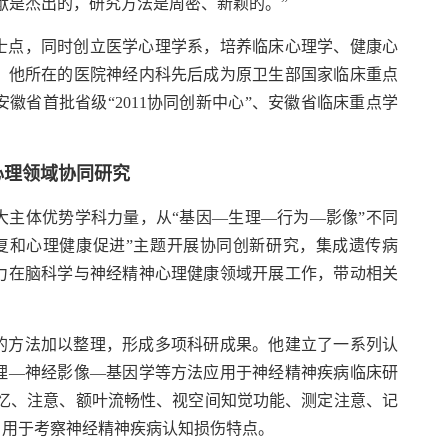
献是杰出的，研究方法是周密、新颖的。”
士点，同时创立医学心理学系，培养临床心理学、健康心
，他所在的医院神经内科先后成为原卫生部国家临床重点
省首批省级“2011协同创新中心”、安徽省临床重点学
心理领域协同研究
大主体优势学科力量，从“基因—生理—行为—影像”不同
复和心理健康促进”主题开展协同创新研究，集成遗传病
力在脑科学与神经精神心理健康领域开展工作，带动相关
的方法加以整理，形成多项科研成果。他建立了一系列认
理—神经影像—基因学等方法应用于神经精神疾病临床研
记忆、注意、额叶流畅性、视空间知觉功能、测定注意、记
，用于考察神经精神疾病认知损伤特点。