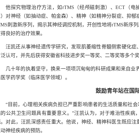
他探究物理治疗方法，如rTMS（经颅磁刺激）、ECT（电抽
术）对神经（如抽动症、帕金森）、精神（如精神分裂症、抑郁
rTMS刺激新序列，揭示其神经调控机制，开创性地将rTMS新
取得良好的治疗效果。
汪凯还从事神经遗传学研究，发现肌萎缩性脊髓侧索硬化症
广泛认可，并先后获得安徽省科技进步奖一等奖、二等奖等多个
几十年的执着坚守，换来一项项沉甸甸的科研成果和来自业界
森医学药学奖（临床医学领域）。
鼓励青年站在国
“目前，心理相关疾病负担已严重影响患者的生活质量和社会
病的公共卫生问题具有重要意义。”汪凯认为，对于难治性疾病
题。对此，汪凯深感责任重大。他说，神经、精神科医生既应注
推动神经疾病的预防。