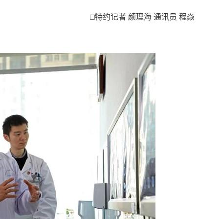
□特约记者 颜理海 通讯员 程焱