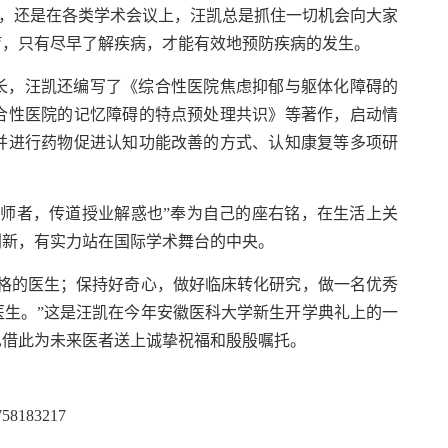
点，还是在各类学术会议上，汪凯总是抓住一切机会向大家
疗，只有尽早了解疾病，才能有效地预防疾病的发生。
长，汪凯还编写了《综合性医院焦虑抑郁与躯体化障碍的
合性医院的记忆障碍的特点预处理共识》等著作，启动情
并进行药物促进认知功能改善的方式、认知康复等多项研
“师者，传道授业解惑也”奉为自己的座右铭，在生活上关
创新，有实力站在国际学术舞台的中央。
格的医生；保持好奇心，做好临床转化研究，做一名优秀
生。”这是汪凯在今年安徽医科大学新生开学典礼上的一
也借此为未来医者送上诚挚祝福和殷殷嘱托。
2758183217