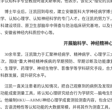
大学认知科学专业教授阿道夫斯审阅，他表示，该论文“理论的贡
博士毕业后，汪凯回到母校，建立安徽医科大学神经病学博
理学、认知心理学、认知神经科学的专门人才。在汪凯的努力下
专科建设项目、原卫生部脑卒中筛查与防治临床研究基地，以及安徽
科、安徽省神经内科质控中心等。
开展脑科学、神经精神
30余年里，汪凯致力于汇聚神经病学、精神病学、心理学三
层次，围绕“重大神经精神疾病的早期预防、早期诊断及功能康
学、生理学、药理学、神经生物学、影像学等学科研究手段，合
学科群发展，提升研究水平。
汪凯一直关注患者的认知情况，把自己观察到的病例及发现
知功能成套测量工具，将认知心理研究结合行为学研究—脑电生
究。他编制HKU—AHMU神经心理学成套测验测查内容，包含
忆、言语流畅性等认知功能的大数据常模，并将其作为测查工具