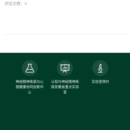
浏览次数：0
中心
神经精神疾病与心
认知与神经精神疾
实验室预约
理健康协同创新中
病安徽省重点实验
心
室