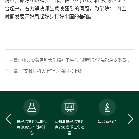
清单，抓好整改落实工作，把“立行立改”和“及时整改”结
合起来，着力解决师生反映强烈的问题，为学院“十四五”
时期发展开好局起好步打好牢固的基础。
上一篇：中共安徽医科大学精神卫生与心理科学学院党总支委员会选举大会顺利召开
下一篇：“安徽医科大学”学习强国号上线
中心
神经精神疾病与心
认知与神经精神疾
实验室预约
理健康协同创新中
病安徽省重点实验
心
室