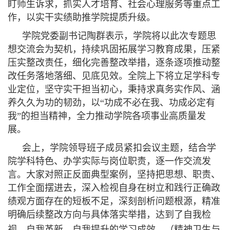
盯师生诉求，抓实人才培育、社会心理服务等重点工
作，以实干实绩助推学院提质升级。
学院党委副书记陶群表示，学院将以此次专题思
想交流会为契机，持续巩固拓展学习教育成果，压紧
压实整改责任，细化完善整改举措，逐条逐项推动整
改任务落地落细、见底见效。全院上下将立足学科专
业定位，坚守实干担当初心，秉持求真务实作风、涵
养久久为功的韧劲，以“功成不必在我、功成必定有
我”的担当精神，全力推动学院各项事业高质量发
展。
会上，学院领导班子成员紧扣会议主题，结合学
院学科特色、办学实际与岗位职责，逐一作交流发
言。大家对照正反面典型案例，坚持把思想、职责、
工作全面摆进去，深入检视自身在树立和践行正确政
绩观方面存在的短板不足，深刻剖析问题根源，精准
明确后续整改方向与具体落实举措，达到了自我检
视、自我革新、自我提升的学习成效。
（精神卫生与