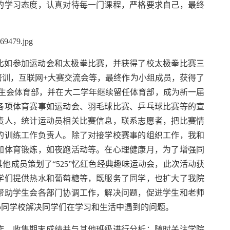
的学习态度，认真对待每一门课程，严格要求自己，最终
比如参加运动会和太极拳比赛，并获得了校太极拳比赛三
训，互联网+大赛交流会等，最终作为小组成员，获得了
学生会体育部，并在大二学年继续留任体育部，成为新一届
各项体育赛事如运动会、羽毛球比赛、乒乓球比赛等的宣
责人，统计运动员相关比赛信息，联系志愿者，把比赛情
的训练工作负责人。除了对接学校赛事的组织工作，我和
加体育锻炼，如夜跑活动等。在心理健康月，为了增强同
成员策划了“525”忆红色经典趣味运动会，此次活动获
学们提供热水和葡萄糖等，既服务了同学，也扩大了我院
帮助学生会各部门协调工作，解决问题，促进学生和老师
协同学校解决同学们在学习和生活中遇到的问题。
作，收集期末成绩并与其他班级进行分析；随时关注学院