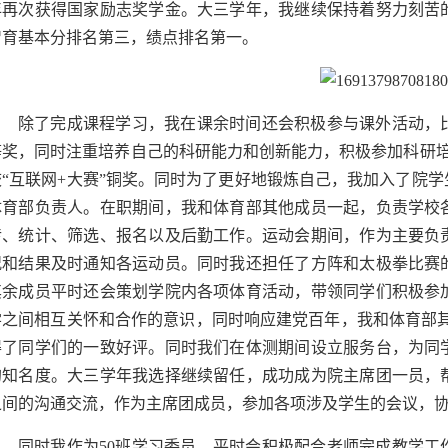
年再次获得国家励志奖学金。大三学年，我继续保持着努力刻苦
智育基本分排名第三，绩点排名第一。
除了完成课程学习，我在课余时间还会积极参与课外活动，
等奖，同时注重培养自己的科研能力和创新能力，积极参加科研培
校“互联网+大赛”铜奖。同时为了更好地锻炼自己，我加入了院
体育部负责人。在职期间，我和体育部其他成员一起，负责学校
传、统计、筛选、报名以及后勤工作。运动会期间，作为主要负
况和结果及时通知各运动员。同时我还担任了方阵和太极拳比赛
其余成员平时还会策划学院内各项体育活动，带领同学们积极参
学之间相互关怀和合作的意识，同时响应建党百年，我和体育部其他
得了同学们的一致好评。同时我们在体测期间设立服务台，为同
的知名度。大三学年我选择继续留任，成功成为院主席团一员，
之间的沟通交流，作为主席团成员，参加各项涉及学生的会议，
同时我作为50班学习委员，平时会积极配合老师完成教学工