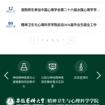
12
我院师生参加中国心理学会第二十六届全国心理学学术会议
2025.11
09
精神卫生与心理科学学院启动2026届毕业生就业工作
2025.10
3
4
5
6
7
中心
神经精神疾病与心
认知与神经精神疾
实验室预约
理健康协同创新中
病安徽省重点实验
心
室