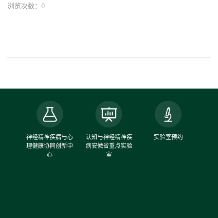
浏览次数：0
中心
神经精神疾病与心
认知与神经精神疾
实验室预约
理健康协同创新中
病安徽省重点实验
心
室