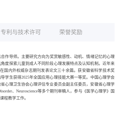
专利与技术许可
荣誉奖励
后合作导师。
主要研究方向
为奖赏敏感性、动机、情绪记忆的心理
机角度探索儿童到成人不同阶段心理发展特点及认知机制。近年来
。
在
国内外权威杂志期刊发表论文三十余篇。
获安徽省科学技术奖
指导学生获得
2025
年全国应用心理技能大赛一等奖。中国心理学会
徽省心理卫生协会心理评估专业委员会副主任委员，安徽省心理学
Disorder
、
Neuroscience
等多个期刊审稿人，参与《医学心理学》国
课程教学工作。