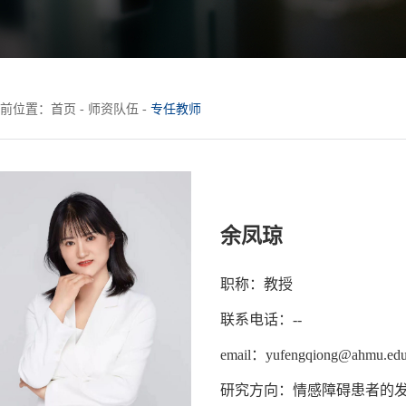
前位置：
首页
-
师资队伍
-
专任教师
余凤琼
职称：教授
联系电话：--
email：yufengqiong@ahmu.edu
研究方向：情感障碍患者的