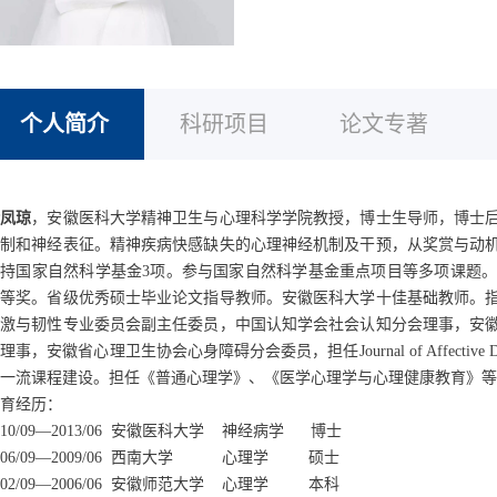
个人简介
科研项目
论文专著
余凤琼
，
安徽医科大学精神卫生与心理科学学院教授，博士生导师
，
博士
机制和神经表征。精神疾病快感缺失的心理神经机制及干预，从奖赏与动
主持国家自然科学基金
3
项。参与国家自然科学基金
重点项目等多
项
课题
一等奖。省级优秀硕士毕业论文指导教师。安徽医科大学十佳基础教师。
应激与韧性专业委员会副主任委员，中国认知学会社会认知分会理事，安
会理事，
安徽省心理卫生协会心身障碍分会委员
，
担任
Journal of Affective 
一流课程建设。担任《普通心理学》、《医学心理学与心理健康教育》等
育经历：
10/09
—
2013/06
安徽医科大学
神经病学
博士
06/09
—
2009/06
西南大学
心理学
硕士
02/09
—
2006/06
安徽师范大学
心理学
本科